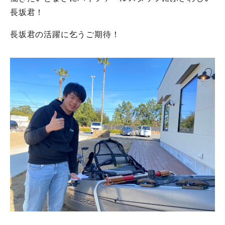
長坂君！
長坂君の活躍に乞うご期待！