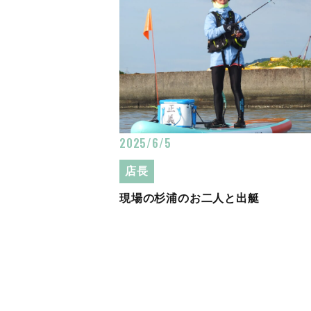
2025/6/5
店長
現場の杉浦のお二人と出艇